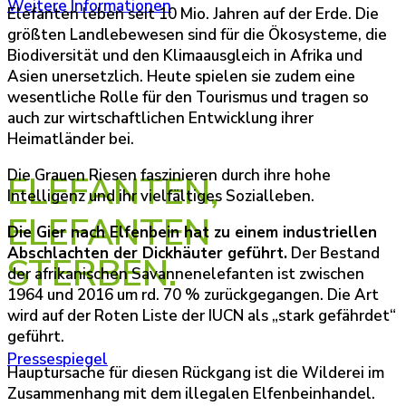
Weitere Informationen
Elefanten leben seit 10 Mio. Jahren auf der Erde. Die
größten Landlebewesen sind für die Ökosysteme, die
Biodiversität und den Klimaausgleich in Afrika und
Asien unersetzlich. Heute spielen sie zudem eine
wesentliche Rolle für den Tourismus und tragen so
WIR HABEN IN DEN LETZTEN 50 JAHREN 80 %
auch zur wirtschaftlichen Entwicklung ihrer
Heimatländer bei.
DER ELEFANTEN VERLOREN
Die Grauen Riesen faszinieren durch ihre hohe
ELEFANTEN,
Intelligenz und ihr vielfältiges Sozialleben.
ELEFANTEN
Die Gier nach Elfenbein hat zu einem industriellen
Abschlachten der Dickhäuter geführt.
Der Bestand
STERBEN.
der afrikanischen Savannenelefanten ist zwischen
1964 und 2016 um rd. 70 % zurückgegangen. Die Art
wird auf der Roten Liste der IUCN als „stark gefährdet“
geführt.
Pressespiegel
Hauptursache für diesen Rückgang ist die Wilderei im
Zusammenhang mit dem illegalen Elfenbeinhandel.