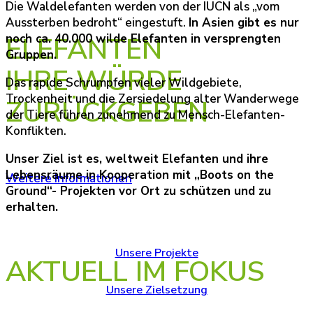
Die Waldelefanten werden von der IUCN als „vom
Missbrauch beenden
Aussterben bedroht“ eingestuft.
In Asien gibt es nur
ELEFANTEN
noch ca. 40.000 wilde Elefanten in versprengten
Gruppen.
IHRE WÜRDE
Das rapide Schrumpfen vieler Wildgebiete,
Trockenheit und die Zersiedelung alter Wanderwege
ZURÜCKGEBEN
der Tiere führen zunehmend zu Mensch-Elefanten-
Konflikten.
Unser Ziel ist es, weltweit Elefanten und ihre
Lebensräume in Kooperation mit „Boots on the
Weitere Informationen
Ground“- Projekten vor Ort zu schützen und zu
erhalten.
DIE DISKUSSION UM DEN HANDEL MIT
LEBENDFÄNGEN
Unsere Projekte
AKTUELL IM FOKUS
Unsere Zielsetzung