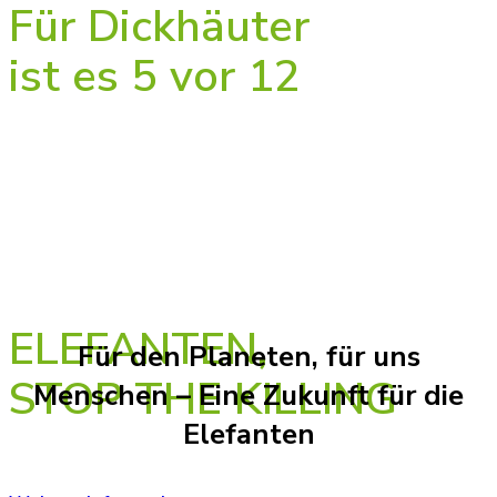
Für Dickhäuter
ist es 5 vor 12
ELEFANTEN
ODER ELFENBEINHANDEL.
BEIDES GEHT NICHT.
ELEFANTEN,
Für den Planeten, für uns
STOP THE KILLING
Menschen ­­– Eine Zukunft für die
Elefanten