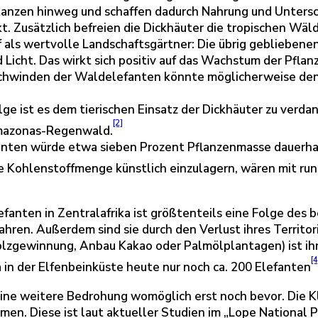
tanzen hinweg und schaffen dadurch Nahrung und Untersch
rkt. Zusätzlich befreien die Dickhäuter die tropischen Wä
als wertvolle Landschaftsgärtner: Die übrig gebliebene
icht. Das wirkt sich positiv auf das Wachstum der Pflanz
erschwinden der Waldelefanten könnte möglicherweise d
e ist es dem tierischen Einsatz der Dickhäuter zu verda
[2]
Amazonas-Regenwald.
nten würde etwa sieben Prozent Pflanzenmasse dauerhaft
e Kohlenstoffmenge künstlich einzulagern, wären mit run
anten in Zentralafrika ist größtenteils eine Folge des b
Jahren. Außerdem sind sie durch den Verlust ihres Terri
gewinnung, Anbau Kakao oder Palmölplantagen) ist ihr L
[4
a in der Elfenbeinküste heute nur noch ca. 200 Elefanten
ine weitere Bedrohung womöglich erst noch bevor. Die 
en. Diese ist laut aktueller Studien im „Lope National 