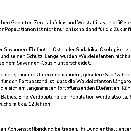
chen Gebieten Zentralafrikas und Westafrikas. In größerer
er Populationen ist nicht nur entscheidend für die Zukunft
r Savannen-Elefant in Ost- oder Südafrika. Ökologische u
 und seinen Schutz. Lange wurden Waldelefanten nicht a
n seinem Savannen-Cousin unterscheidet.
kleinere, rundere Ohren und dünnere, geradere Stoßzähne. 
em für den Fortbestand ist, dass die Waldelefanten länge
die sich am langsamsten fortpflanzenden Elefanten. Küh
6 Babies. Eine Verdopplung der Population würde also ca. 
hs mit ca. 12 Jahren.
hen Kohlenstoffbindung beitragen. Ihr Dung enthält unte