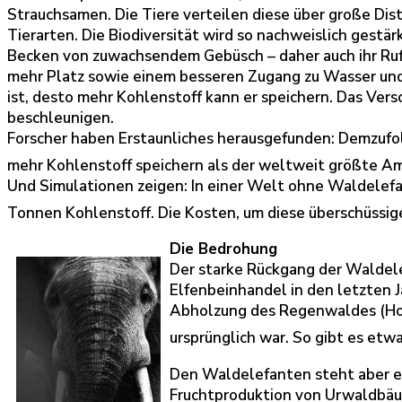
Strauchsamen. Die Tiere verteilen diese über große Dis
Tierarten. Die Biodiversität wird so nachweislich gestä
Becken von zuwachsendem Gebüsch – daher auch ihr Ruf 
mehr Platz sowie einem besseren Zugang zu Wasser und L
ist, desto mehr Kohlenstoff kann er speichern. Das V
beschleunigen.
Forscher haben Erstaunliches herausgefunden: Demzufolg
mehr Kohlenstoff speichern als der weltweit größte 
Und Simulationen zeigen: In einer Welt ohne Waldelefa
Tonnen Kohlenstoff. Die Kosten, um diese überschüssig
Die Bedrohung
Der starke Rückgang der Waldelef
Elfenbeinhandel in den letzten 
Abholzung des Regenwaldes (Holz
ursprünglich war. So gibt es etw
Den Waldelefanten steht aber e
Fruchtproduktion von Urwaldbäum