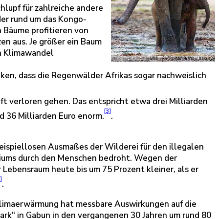
lupf für zahlreiche andere
lder rund um das Kongo-
n Bäume profitieren von
en aus. Je größer ein Baum
en Klimawandel
nken, dass die Regenwälder Afrikas sogar nachweislich
 verloren gehen. Das entspricht etwa drei Milliarden
[3]
d 36 Milliarden Euro enorm.
.
eispiellosen Ausmaßes der Wilderei für den illegalen
toriums durch den Menschen bedroht. Wegen der
ebensraum heute bis um 75 Prozent kleiner, als er
]
.
Klimaerwärmung hat messbare Auswirkungen auf die
Park“ in Gabun in den vergangenen 30 Jahren um rund 80