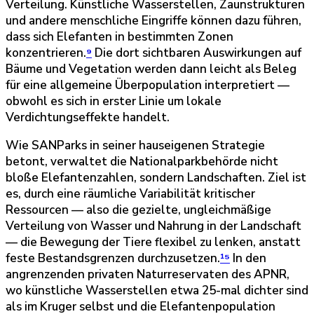
Verteilung. Künstliche Wasserstellen, Zaunstrukturen
und andere menschliche Eingriffe können dazu führen,
dass sich Elefanten in bestimmten Zonen
konzentrieren.
⁹
Die dort sichtbaren Auswirkungen auf
Bäume und Vegetation werden dann leicht als Beleg
für eine allgemeine Überpopulation interpretiert —
obwohl es sich in erster Linie um lokale
Verdichtungseffekte handelt.
Wie SANParks in seiner hauseigenen Strategie
betont, verwaltet die Nationalparkbehörde nicht
bloße Elefantenzahlen, sondern Landschaften. Ziel ist
es, durch eine räumliche Variabilität kritischer
Ressourcen — also die gezielte, ungleichmäßige
Verteilung von Wasser und Nahrung in der Landschaft
— die Bewegung der Tiere flexibel zu lenken, anstatt
feste Bestandsgrenzen durchzusetzen.
¹⁵
In den
angrenzenden privaten Naturreservaten des APNR,
wo künstliche Wasserstellen etwa 25-mal dichter sind
als im Kruger selbst und die Elefantenpopulation